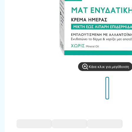
Kάνε κλικ για μεγέθυνση