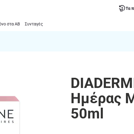
Τα 
νο στα ΑΒ
Συνταγές
DIADERMI
Ημέρας Μ
50ml