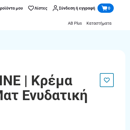
προϊόντα μου
Λίστες
Σύνδεση ή εγγραφή
0
AB Plus
Καταστήματα
NE | Κρέμα
ατ Ενυδατική