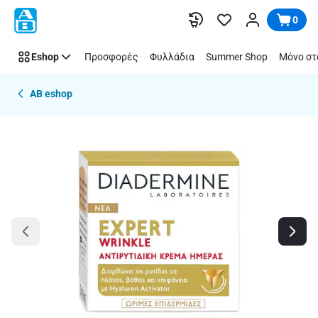
Παράλειψη
0
Eshop
Προσφορές
Φυλλάδια
Summer Shop
Μόνο στ
AB eshop