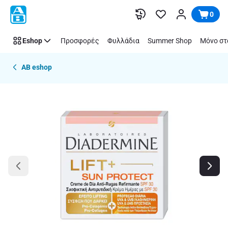
Παράλειψη
0
Eshop
Προσφορές
Φυλλάδια
Summer Shop
Μόνο στ
AB eshop