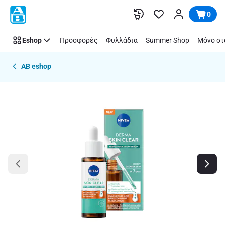
Παράλειψη
0
Eshop
Προσφορές
Φυλλάδια
Summer Shop
Μόνο στ
AB eshop