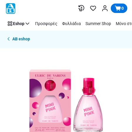
Παράλειψη
0
Eshop
Προσφορές
Φυλλάδια
Summer Shop
Μόνο στ
AB eshop