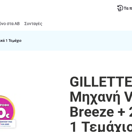
Τα 
νο στα ΑΒ
Συνταγές
ικά 1 Τεμάχιο
GILLETTE 
Μηχανή V
Breeze +
1 Τεμάχι