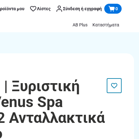
προϊόντα μου
Λίστες
Σύνδεση ή εγγραφή
0
AB Plus
Καταστήματα
| Ξυριστική
enus Spa
 2 Ανταλλακτικά
ο