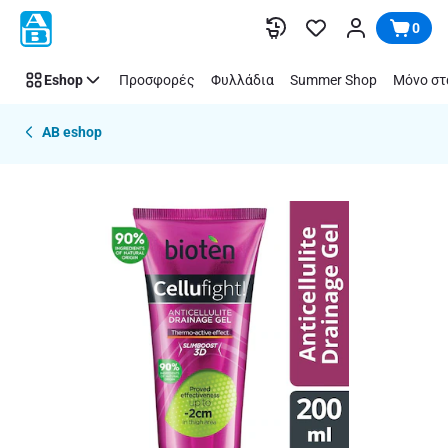
Παράλειψη
0
Eshop
Προσφορές
Φυλλάδια
Summer Shop
Μόνο στ
AB eshop