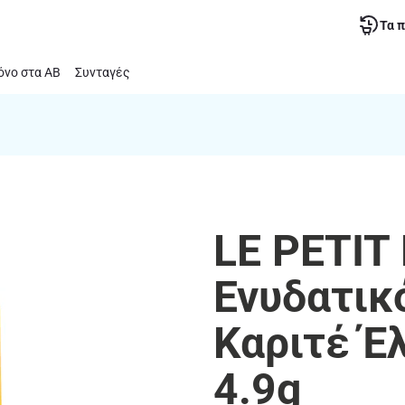
Τα 
νο στα ΑΒ
Συνταγές
LE PETIT
Ενυδατικ
Καριτέ Έ
4.9g