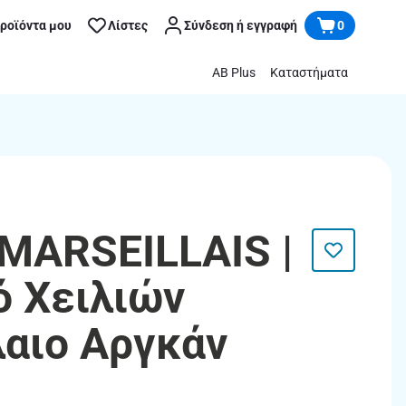
προϊόντα μου
Λίστες
Σύνδεση ή εγγραφή
0
AB Plus
Καταστήματα
 MARSEILLAIS |
ό Χειλιών
λαιο Αργκάν