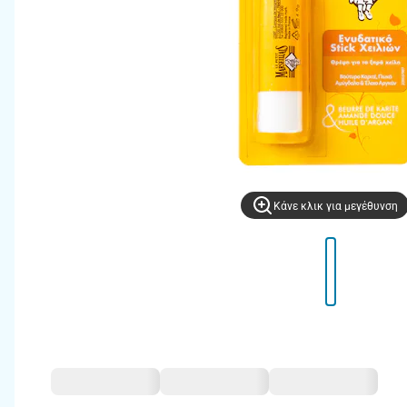
Kάνε κλικ για μεγέθυνση