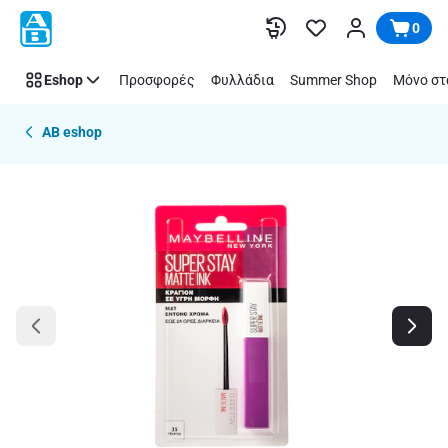
Παράλειψη
0
Eshop
Προσφορές
Φυλλάδια
Summer Shop
Μόνο στ
AB eshop