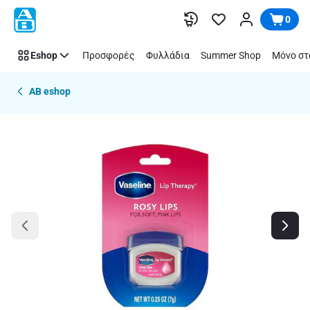
Παράλειψη
0
Eshop
Προσφορές
Φυλλάδια
Summer Shop
Μόνο στ
AB eshop