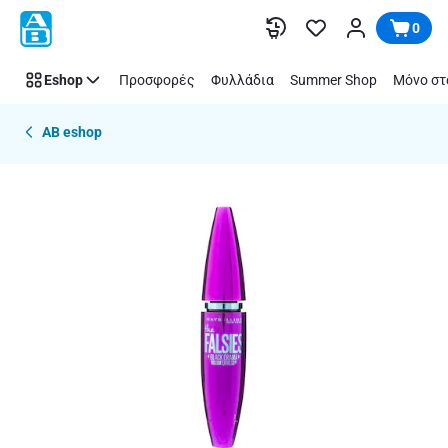
Παράλειψη
0
Eshop
Προσφορές
Φυλλάδια
Summer Shop
Μόνο στ
AB eshop