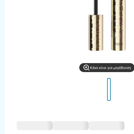
Kάνε κλικ για μεγέθυνση