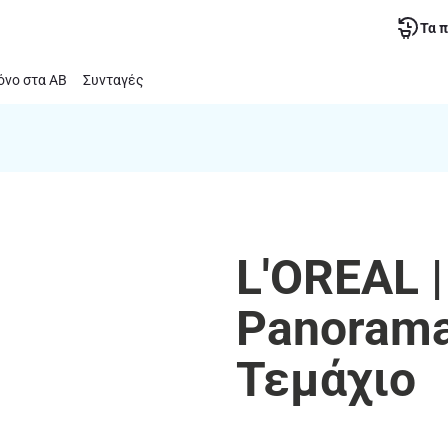
Τα 
νο στα ΑΒ
Συνταγές
L'OREAL 
Panorama
Τεμάχιο