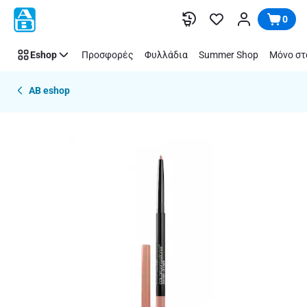
Παράλειψη
0
Eshop
Προσφορές
Φυλλάδια
Summer Shop
Μόνο στ
AB eshop