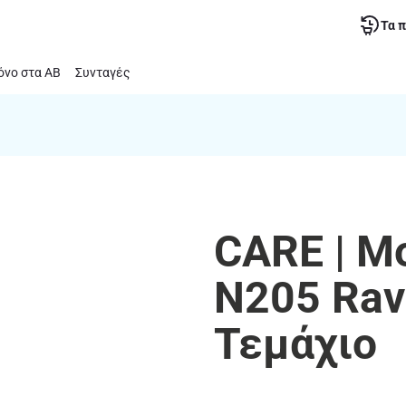
Τα 
νο στα ΑΒ
Συνταγές
CARE | Μ
Ν205 Rav
Τεμάχιο