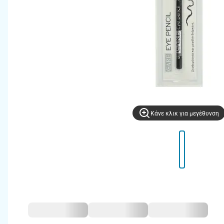
Kάνε κλικ για μεγέθυνση