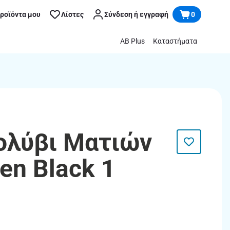
προϊόντα μου
Λίστες
Σύνδεση ή εγγραφή
0
AB Plus
Καταστήματα
ολύβι Ματιών
en Black 1