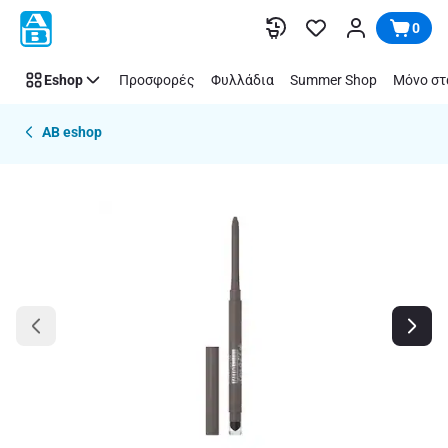
Παράλειψη
0
Eshop
Προσφορές
Φυλλάδια
Summer Shop
Μόνο στ
AB eshop