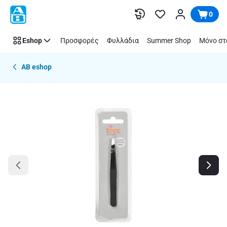
Παράλειψη
0
Eshop
Προσφορές
Φυλλάδια
Summer Shop
Μόνο στ
AB eshop