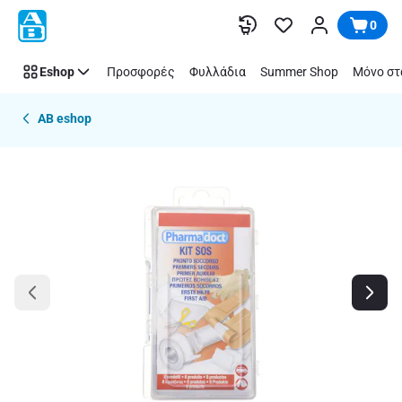
Παράλειψη
0
Eshop
Προσφορές
Φυλλάδια
Summer Shop
Μόνο στ
AB eshop