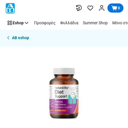
Παράλειψη
0
Eshop
Προσφορές
Φυλλάδια
Summer Shop
Μόνο στ
AB eshop