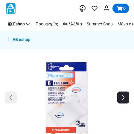
Παράλειψη
0
Eshop
Προσφορές
Φυλλάδια
Summer Shop
Μόνο στ
AB eshop