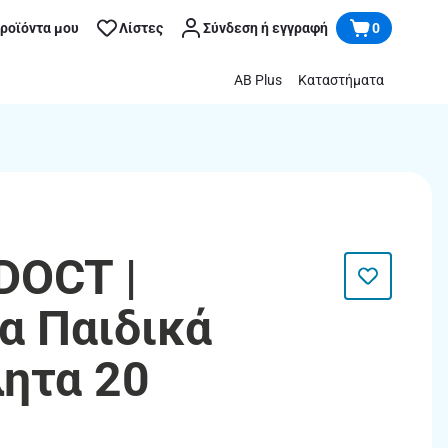
προϊόντα μου
Λίστες
Σύνδεση ή εγγραφή
0
AB Plus
Καταστήματα
OCT |
α Παιδικά
ητα 20