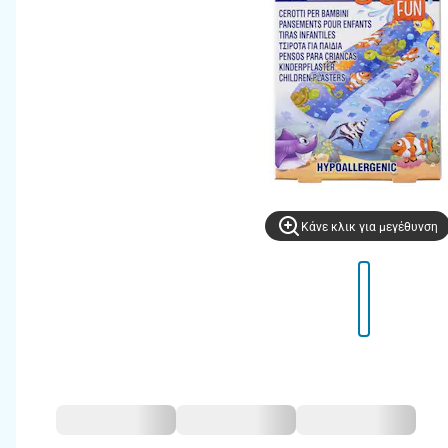
Kάνε κλικ για μεγέθυνση