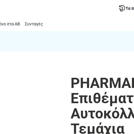
Τα 
νο στα ΑΒ
Συνταγές
PHARMAD
Επιθέματ
Αυτοκόλλ
Τεμάχια