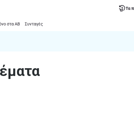
Τα 
νο στα ΑΒ
Συνταγές
θέματα