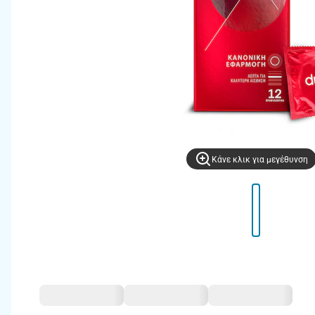
Kάνε κλικ για μεγέθυνση