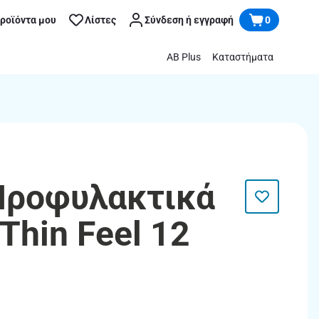
προϊόντα μου
Λίστες
Σύνδεση ή εγγραφή
0
AB Plus
Καταστήματα
Προφυλακτικά
 Thin Feel 12