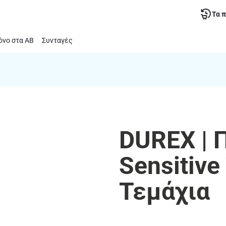
Τα 
νο στα ΑΒ
Συνταγές
DUREX | 
Sensitive
Τεμάχια