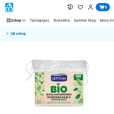
Παράλειψη
0
Eshop
Προσφορές
Φυλλάδια
Summer Shop
Μόνο στ
AB eshop