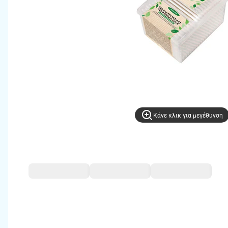
Kάνε κλικ για μεγέθυνση