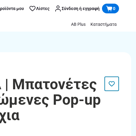
προϊόντα μου
Λίστες
Σύνδεση ή εγγραφή
0
AB Plus
Καταστήματα
 | Μπατονέτες
ώμενες Pop-up
χια