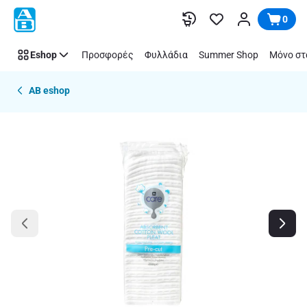
Παράλειψη
0
Eshop
Προσφορές
Φυλλάδια
Summer Shop
Μόνο στ
AB eshop