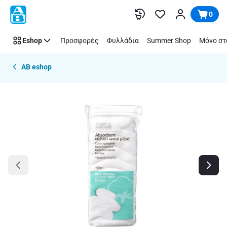
Παράλειψη
0
Eshop
Προσφορές
Φυλλάδια
Summer Shop
Μόνο στ
AB eshop