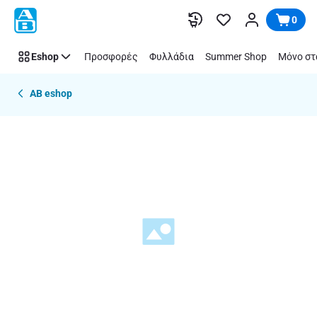
Παράλειψη
0
Eshop
Προσφορές
Φυλλάδια
Summer Shop
Μόνο στ
AB eshop