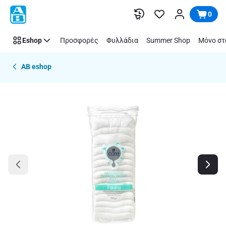
Παράλειψη
0
Eshop
Προσφορές
Φυλλάδια
Summer Shop
Μόνο στ
AB eshop