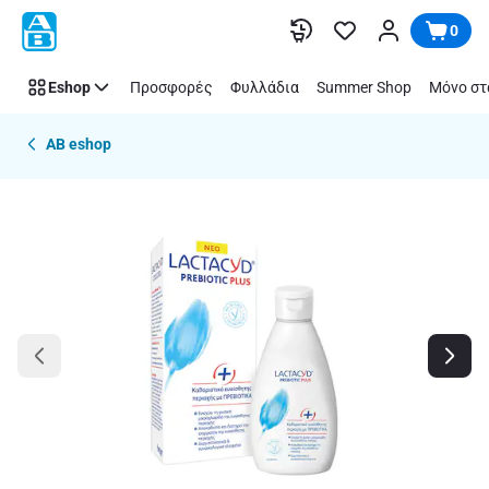
Παράλειψη
0
Eshop
Προσφορές
Φυλλάδια
Summer Shop
Μόνο στ
AB eshop