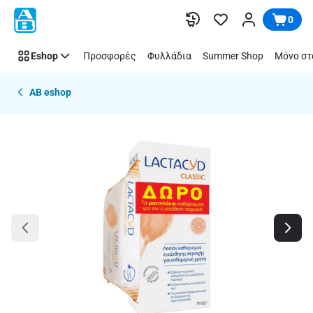
Παράλειψη
0
Eshop
Προσφορές
Φυλλάδια
Summer Shop
Μόνο στ
AB eshop