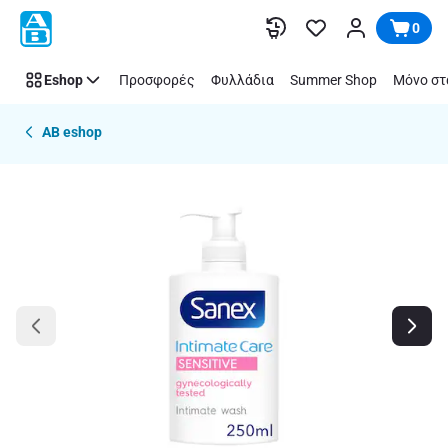
Παράλειψη
0
Eshop
Προσφορές
Φυλλάδια
Summer Shop
Μόνο στ
AB eshop