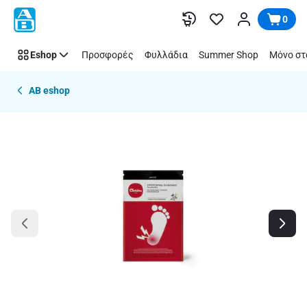
Παράλειψη
0
Eshop
Προσφορές
Φυλλάδια
Summer Shop
Μόνο στ
AB eshop