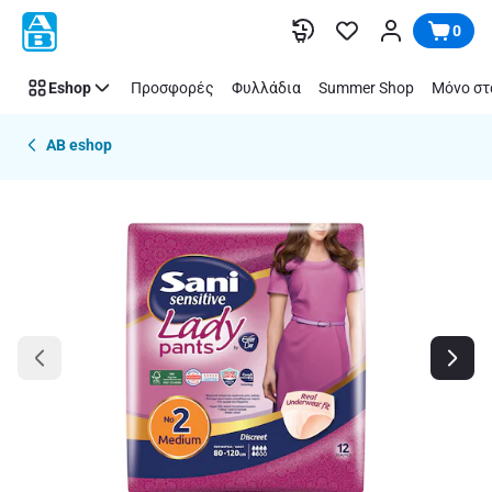
Παράλειψη
0
Eshop
Προσφορές
Φυλλάδια
Summer Shop
Μόνο στ
AB eshop