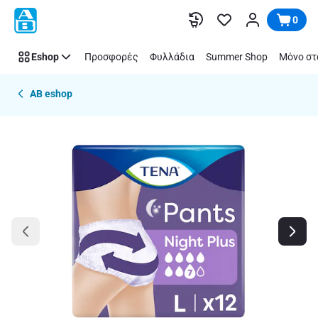
Παράλειψη
0
Eshop
Προσφορές
Φυλλάδια
Summer Shop
Μόνο στ
AB eshop