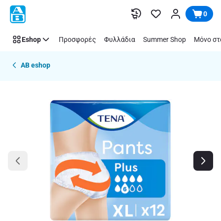
Παράλειψη
0
Eshop
Προσφορές
Φυλλάδια
Summer Shop
Μόνο στ
AB eshop