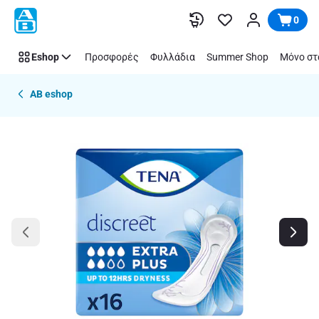
Παράλειψη
0
Eshop
Προσφορές
Φυλλάδια
Summer Shop
Μόνο στ
AB eshop