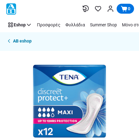
Παράλειψη
0
Eshop
Προσφορές
Φυλλάδια
Summer Shop
Μόνο στ
AB eshop