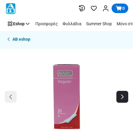
Παράλειψη
0
Eshop
Προσφορές
Φυλλάδια
Summer Shop
Μόνο στ
AB eshop