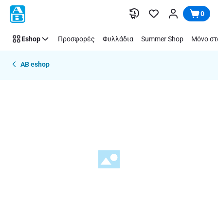
Παράλειψη
0
Eshop
Προσφορές
Φυλλάδια
Summer Shop
Μόνο στ
AB eshop