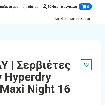
προϊόντα μου
Λίστες
Σύνδεση ή εγγραφή
0
AB Plus
Καταστήματα
Y | Σερβιέτες
y Hyperdry
Maxi Night 16