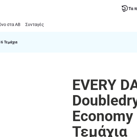
Τα 
νο στα ΑΒ
Συνταγές
16 Τεμάχια
EVERY DA
Doubledr
Economy 
Τεμάχια