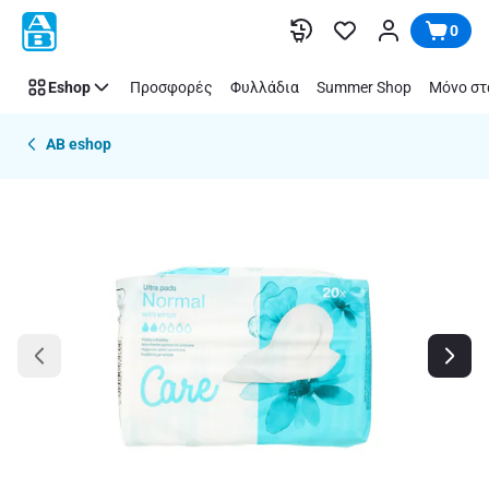
Παράλειψη
0
Eshop
Προσφορές
Φυλλάδια
Summer Shop
Μόνο στ
AB eshop