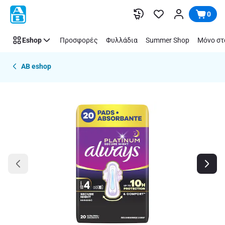
Παράλειψη
0
Eshop
Προσφορές
Φυλλάδια
Summer Shop
Μόνο στ
AB eshop