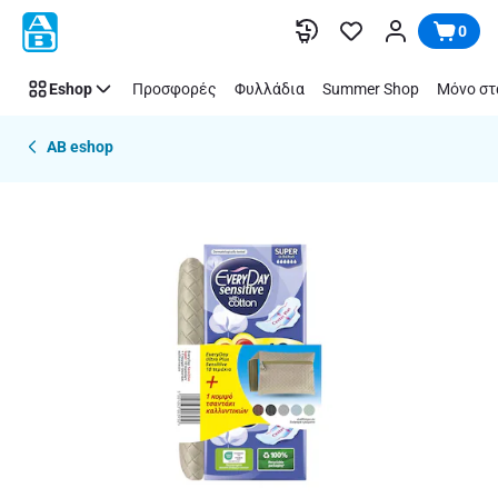
Παράλειψη
0
Eshop
Προσφορές
Φυλλάδια
Summer Shop
Μόνο στ
AB eshop