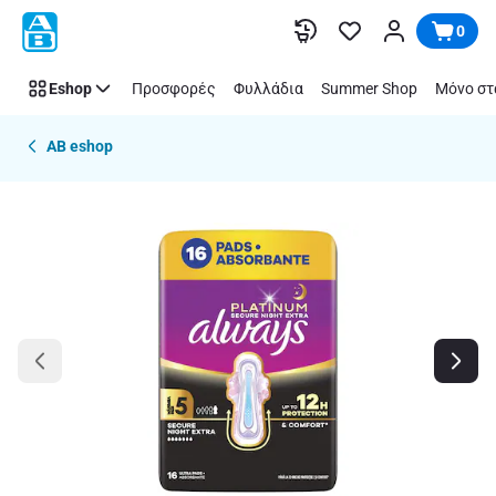
Παράλειψη
0
Eshop
Προσφορές
Φυλλάδια
Summer Shop
Μόνο στ
AB eshop