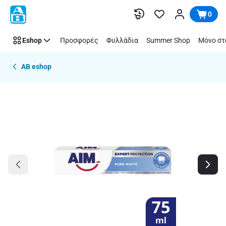
Παράλειψη
0
Eshop
Προσφορές
Φυλλάδια
Summer Shop
Μόνο στ
AB eshop