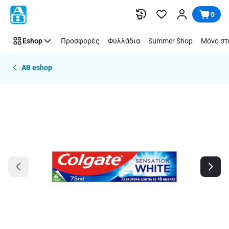
Παράλειψη
0
Eshop
Προσφορές
Φυλλάδια
Summer Shop
Μόνο στ
AB eshop