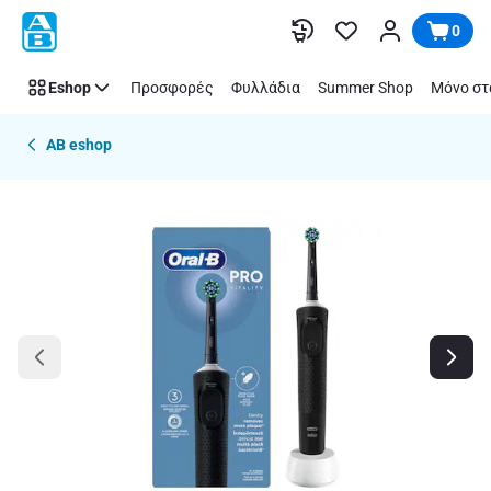
Παράλειψη
0
Eshop
Προσφορές
Φυλλάδια
Summer Shop
Μόνο στ
AB eshop