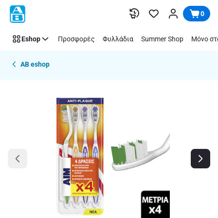
Παράλειψη
0
Eshop
Προσφορές
Φυλλάδια
Summer Shop
Μόνο στ
AB eshop