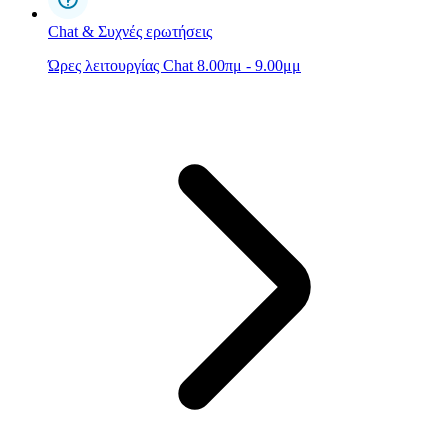
Chat & Συχνές ερωτήσεις
Ώρες λειτουργίας Chat 8.00πμ - 9.00μμ