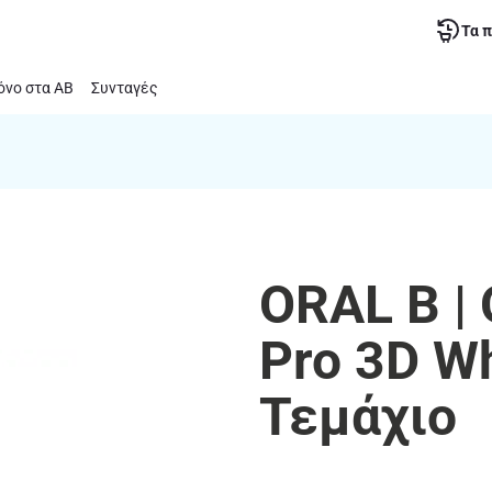
Τα 
νο στα ΑΒ
Συνταγές
ORAL B |
Pro 3D W
Τεμάχιο