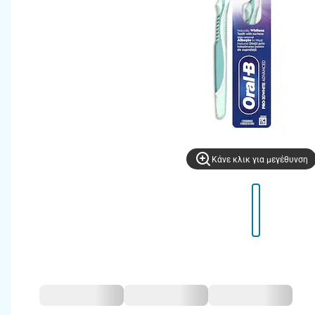
Kάνε κλικ για μεγέθυνση