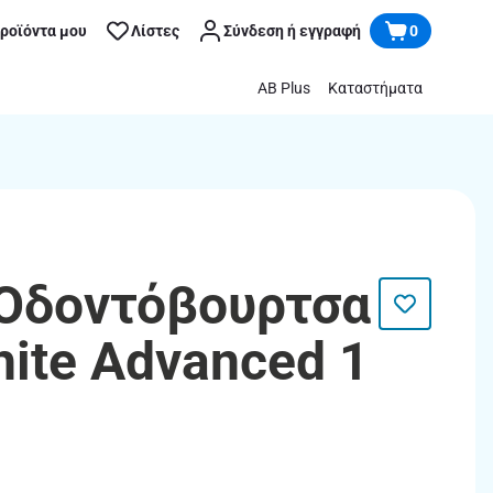
προϊόντα μου
Λίστες
Σύνδεση ή εγγραφή
0
AB Plus
Καταστήματα
 Οδοντόβουρτσα
hite Advanced 1